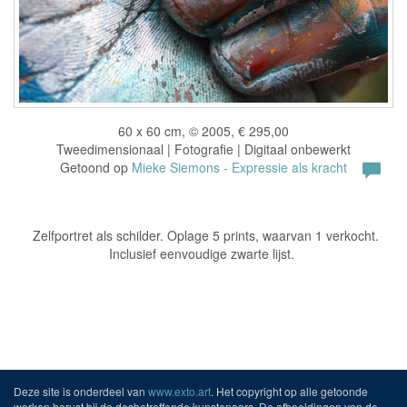
60 x 60 cm, © 2005, € 295,00
Tweedimensionaal | Fotografie | Digitaal onbewerkt
Getoond op
Mieke Siemons - Expressie als kracht
Zelfportret als schilder. Oplage 5 prints, waarvan 1 verkocht.
Inclusief eenvoudige zwarte lijst.
Deze site is onderdeel van
www.exto.art
. Het copyright op alle getoonde
werken berust bij de desbetreffende kunstenaars. De afbeeldingen van de