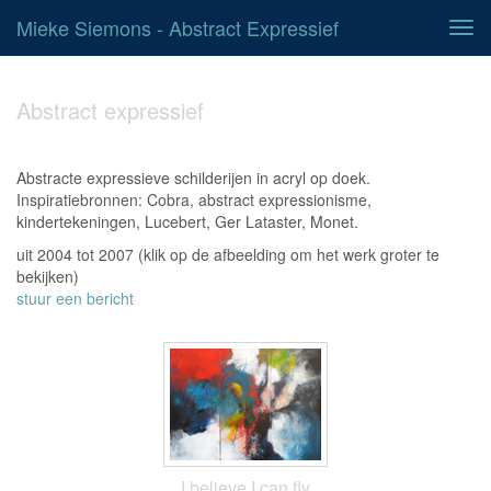
Mieke Siemons - Abstract Expressief
Tog
navi
Abstract expressief
Abstracte expressieve schilderijen in acryl op doek.
Inspiratiebronnen: Cobra, abstract expressionisme,
kindertekeningen, Lucebert, Ger Lataster, Monet.
uit 2004 tot 2007
(klik op de afbeelding om het werk groter te
bekijken)
stuur een bericht
I believe I can fly